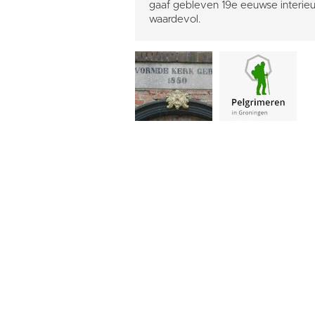
gaaf gebleven 19e eeuwse interieur
waardevol.