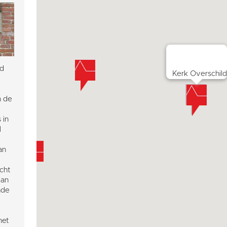
ld
Kerk Overschil
n de
 in
l
an
acht
van
nde
het